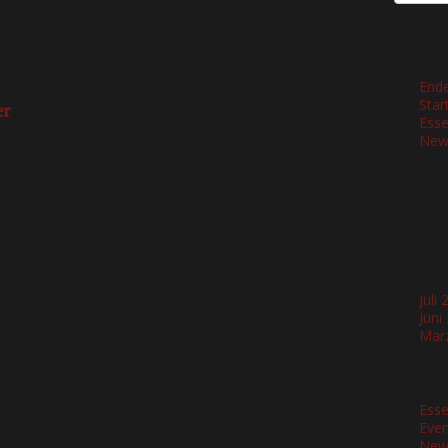
Neu
rkt in Feucht am 10.05.2015 um 14 Uhr.
eren Karzermädels!
Ende
Star
er
kontaktieren.
Ess
New
Neu
Ko
Arc
Juli
Juni
Mär
Kat
Ess
Even
New