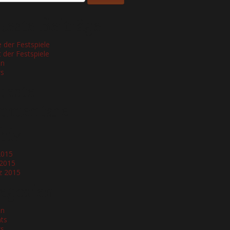
este Beiträge
 der Festspiele
t der Festspiele
en
s
este
mmentare
hiv
 2015
 2015
z 2015
egorien
en
ts
s