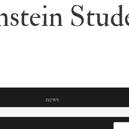
nstein Stud
Archive:
news