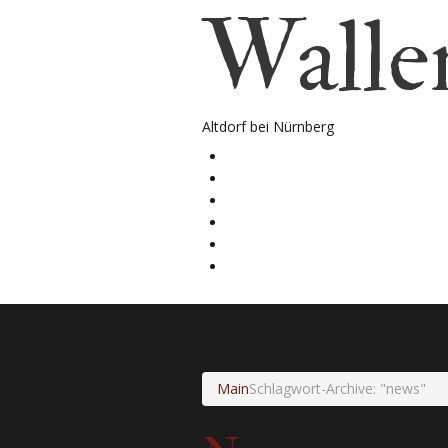
Walle
Altdorf bei Nürnberg
Start
Über uns
Galerie
Downloads
Sponsoren
Kontakt
Schlagwort-
Main
Schlagwort-Archive: "news"