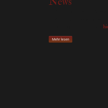
News
Auftritt auf dem Zeidlerma
Aktuell kein Bedarf an weit
Bei Fragen könnt ihr uns
hi
...
Mehr lesen